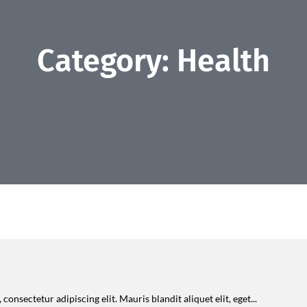
Category: Health
onsectetur adipiscing elit. Mauris blandit aliquet elit, eget...