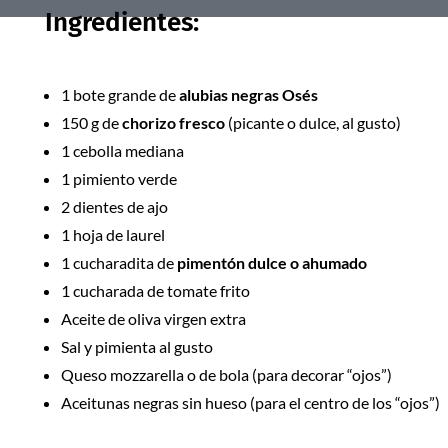
Ingredientes:
1 bote grande de
alubias negras Osés
150 g de
chorizo fresco
(picante o dulce, al gusto)
1 cebolla mediana
1 pimiento verde
2 dientes de ajo
1 hoja de laurel
1 cucharadita de
pimentón dulce o ahumado
1 cucharada de tomate frito
Aceite de oliva virgen extra
Sal y pimienta al gusto
Queso mozzarella o de bola (para decorar “ojos”)
Aceitunas negras sin hueso (para el centro de los “ojos”)