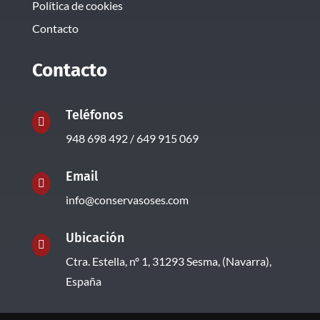
Política de cookies
Contacto
Contacto
Teléfonos

948 698 492 / 649 915 069
Email

info@conservasoses.com
Ubicación

Ctra. Estella, nº 1, 31293 Sesma, (Navarra),
España